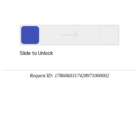
建筑工程质量鉴定
主要指在工业或民用建（构）筑物的建设施工或使用过程中，为查明
建筑工程质量，对建筑工程的可靠性（结构安全性及使用功能）进行
评价，或对工程施工质量有怀疑、争议时，而进行的建筑工程质量检
测鉴定，包括地基基础鉴定，工程结构的承载能力、构造连接、位
移、变形、裂缝、损伤的鉴定，施工缺陷鉴定，以及加固工程施工质
量鉴定等。
某工程项目施工质量鉴定
某商务写字楼结构工程质量鉴定