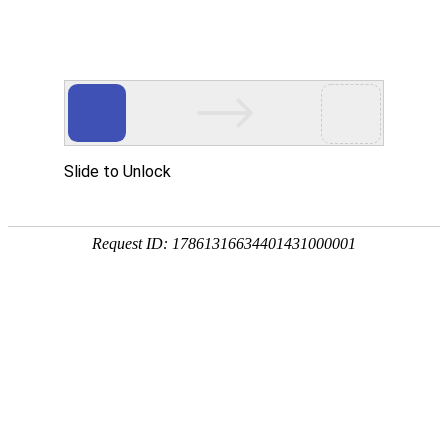
建筑安装
INSPECTION OF BUILDING COMPONENTS
建筑门窗检测
水暖材料检测
建筑门窗检测
1、抗风压性能、气密性能、水
2、保温性能