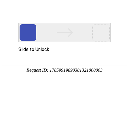
您所在的位置：
首页
-
业绩展示
-
聊城市
济南市
济宁市
泰安市
淄博市
德州市
滨州市
潍坊市
临沂市
聊城市
威海市
东营市
烟台市
菏泽市
枣庄市
日照市
莱芜市