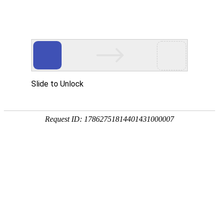
您所在的位置：
首页
-
业绩展示
-
菏泽市
济南市
济宁市
泰安市
淄博市
德州市
滨州市
潍坊市
临沂市
聊城市
威海市
东营市
烟台市
菏泽市
枣庄市