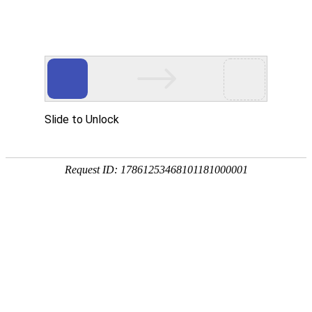
您所在的位置：
首页
-
业绩展示
-
淄博市
济南市
济宁市
泰安市
淄博市
德州市
滨州市
潍坊市
临沂市
聊城市
威海市
东营市
烟台市
菏泽市
枣庄市
日照市
莱芜市