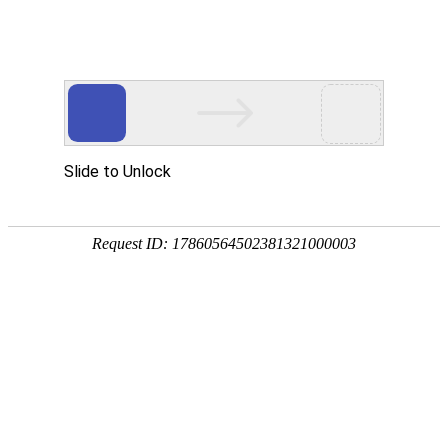
您所在的位置：
首页
-
新闻资讯
-
新闻资讯
新闻资讯
通知公告
山东省住房和城乡建设厅关于进一步
做好建设工程质量检测机构资质管理
有关事宜的通知
作者：sdjiance
|
来源：山东省住房和城乡建设厅
|
日期：2025-07-23 15:22:31